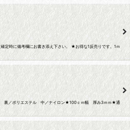
確定時に備考欄にお書き添え下さい。 ★お得な1反売りです。1ｍ
 裏／ポリエステル 中／ナイロン★100ｃｍ幅 厚み3ｍｍ★通