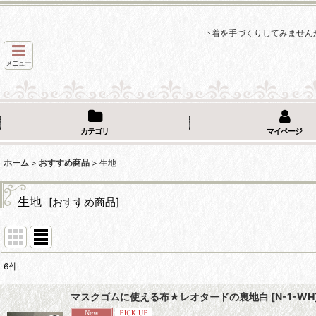
下着を手づくりしてみません
メニュー
カテゴリ
マイページ
ホーム
>
おすすめ商品
>
生地
生地
[
おすすめ商品
]
6
件
サブカテゴリ
:
マスクゴムに使える布★レオタードの裏地白
[
N-1-WH