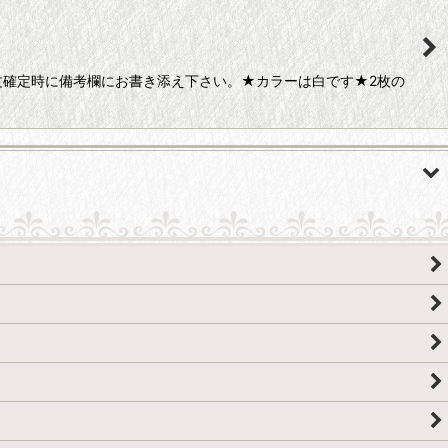
文確定時に備考欄にお書き添え下さい。★カラーは白です★2枚の