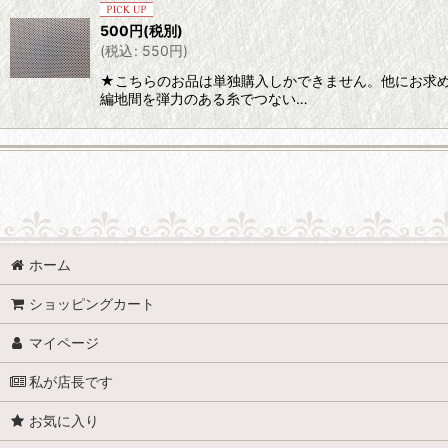
500
円
(税別)
(
税込
:
550
円
)
★こちらのお品は単独購入しかできません。他にお求
編地間を弾力のある糸でつない…
生地 (全商品)
ホーム
クロッチ布、裏地
ショッピングカート
ニット
マイページ
布帛
私が店長です
その他
お気に入り