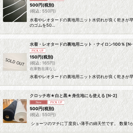
表示数
:
500
円
(税別)
(
税込
:
550
円
)
並び順
:
水着やレオタードの裏地用ニット水切れが良く乾きが早いナ
のゴムを50…
水着・レオタードの裏地用ニット・ナイロン100％
[
N-
150
円
(税別)
(
税込
:
165
円
)
在庫数在庫なし
水着やレオタードの裏地用ニット水切れが良く乾きが早い
クロッチ布★白と黒★身生地にも使える
[
N-2
]
500
円
(税別)
(
税込
:
550
円
)
ショーツのマチに丁度良い薄手の綿天竺です。 数量1が