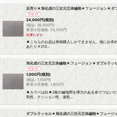
反売り★旭化成の三次元立体編物★フュージョン★ダ
24,000
円
(税別)
(
税込
:
26,400
円
)
希望小売価格
:
55,500
円
在庫わずか
★こちらのお品は単独購入しかできません。他にお求め
あたり￥210…
旭化成の三次元立体編物★フュージョン★ダブルラッ
1,000
円
(税別)
(
税込
:
1,100
円
)
希望小売価格
:
1,800
円
★カラーは白★2枚の編地間を弾力のある糸でつないだ
気性、クッション性、速乾…
ダブルラッセル★旭化成の三次元立体編物★フュージ