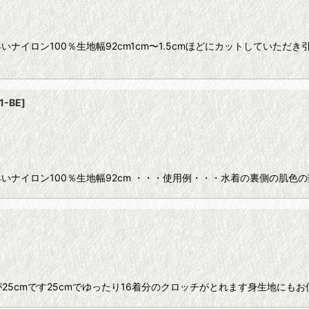
イロン100％生地幅92cm1cm〜1.5cmほどにカットしていただき
絞り込む
1-BE
]
ナイロン100％生地幅92cm ・・・使用例・・・水着の裏側の肌色の
25cmです25cmでゆったり16着分のクロッチがとれます身生地に