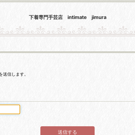
下着専門手芸店 intimate jimura
を送信します。
送信する