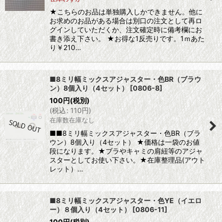
★こちらのお品は単独購入しかできません。他に
お求めのお品がある場合は別口の注文として再ロ
グインしていただくか、注文確定時に備考欄にお
書き添え下さい。 ★お得な1反売りです。1ｍあた
り￥210…
■8ミリ幅ミックスアジャスター・色BR（ブラウ
ン）8個入り（4セット）
[
0806-8
]
100
円
(税別)
(
税込
:
110
円
)
在庫数在庫なし
■■8ミリ幅ミックスアジャスター・色BR（ブラ
ウン）8個入り（4セット） ★価格は一袋のお値
段になります。★ブラやキャミの肩紐等のアジャ
スターとしてお使い下さい。★在庫整理品(アウト
レット）…
■8ミリ幅ミックスアジャスター・色YE（イエロ
ー）８個入り（4セット）
[
0806-11
]
100
円
(税別)