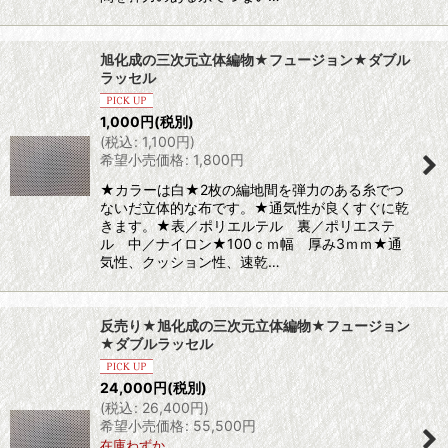
旭化成の三次元立体編物★フュージョン★ダブル
ラッセル
1,000
円
(税別)
(
税込
:
1,100
円
)
希望小売価格
:
1,800
円
★カラーは白★2枚の編地間を弾力のある糸でつ
ないだ立体的な布です。★通気性が良くすぐに乾
きます。★表／ポリエルテル 裏／ポリエステ
ル 中／ナイロン★100ｃｍ幅 厚み3ｍｍ★通
気性、クッション性、速乾…
反売り★旭化成の三次元立体編物★フュージョン
★ダブルラッセル
24,000
円
(税別)
(
税込
:
26,400
円
)
希望小売価格
:
55,500
円
在庫わずか