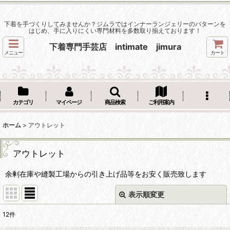
下着を手づくりしてみませんか？ジムラではインナーランジェリーのパターンを
はじめ、手に入りにくい専門材料を多数取り揃えております！
下着専門手芸店 intimate jimura
メニュー
カート
カテゴリ
マイページ
商品検索
ご利用案内
ホーム
>
アウトレット
アウトレット
余剰在庫や縫製工場からの引き上げ品等をお安く販売致します
表示順変更
閉じる
12
件
表示数
: