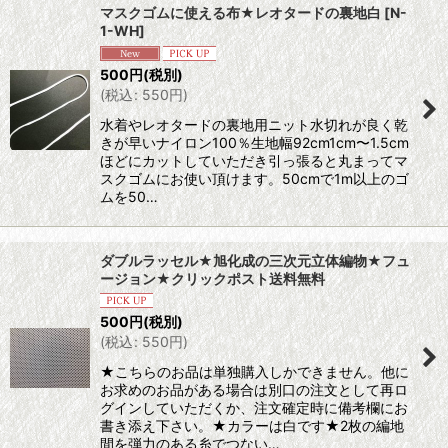
マスクゴムに使える布★レオタードの裏地白
[
N-
1-WH
]
並び順
:
500
円
(税別)
(
税込
:
550
円
)
絞り込む
水着やレオタードの裏地用ニット水切れが良く乾
きが早いナイロン100％生地幅92cm1cm〜1.5cm
ほどにカットしていただき引っ張ると丸まってマ
スクゴムにお使い頂けます。50cmで1m以上のゴ
ムを50…
ダブルラッセル★旭化成の三次元立体編物★フュ
ージョン★クリックポスト送料無料
500
円
(税別)
(
税込
:
550
円
)
★こちらのお品は単独購入しかできません。他に
お求めのお品がある場合は別口の注文として再ロ
グインしていただくか、注文確定時に備考欄にお
書き添え下さい。★カラーは白です★2枚の編地
間を弾力のある糸でつない…