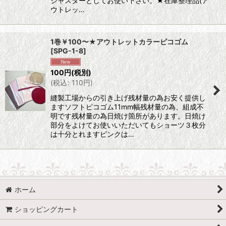
ジャスターとしてお使い下さい。★在庫整理品(ア
ウトレッ…
1巻￥100〜★アウトレットカラーピコゴム
[
SPG-1-8
]
100
円
(税別)
(
税込
:
110
円
)
縫製工場からの引き上げ残材量の為お安く提供し
ますソフトピコゴム11mm幅残材量の為、組成不
明です残材量の為日焼け箇所があります。日焼け
部分をよけてお使いいただいてもショーツ３枚分
は十分とれますピンクは…
ホーム
ショッピングカート