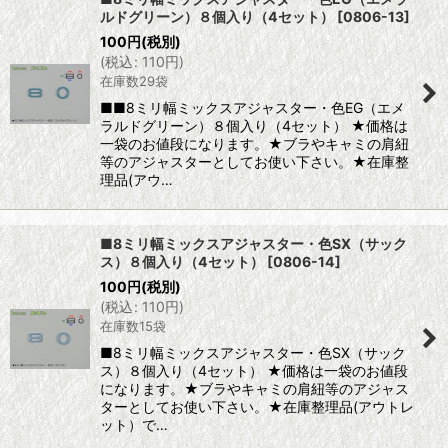
ルドグリーン）８個入り（4セット）
[
0806-13
]
100
円
(税別)
(
税込
:
110
円
)
在庫数29袋
■■8ミリ幅ミックスアジャスター・色EG（エメ
ラルドグリーン）８個入り（4セット） ★価格は
一袋のお値段になります。★ブラやキャミの肩紐
等のアジャスターとしてお使い下さい。★在庫整
理品(アウ…
■8ミリ幅ミックスアジャスター・色SX（サック
ス）８個入り（4セット）
[
0806-14
]
100
円
(税別)
(
税込
:
110
円
)
在庫数15袋
■8ミリ幅ミックスアジャスター・色SX（サック
ス）８個入り（4セット） ★価格は一袋のお値段
になります。★ブラやキャミの肩紐等のアジャス
ターとしてお使い下さい。★在庫整理品(アウトレ
ット）で…