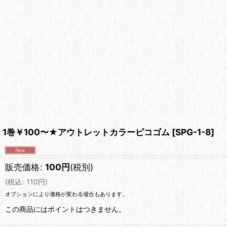
1巻￥100〜★アウトレットカラーピコゴム
[
SPG-1-8
]
販売価格
:
100
円
(税別)
(
税込
:
110
円
)
オプションにより価格が変わる場合もあります。
この商品にはポイントはつきません。