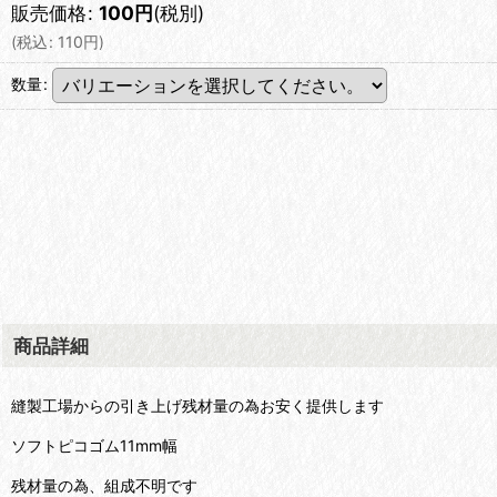
販売価格
:
100
円
(税別)
(
税込
:
110
円
)
数量
:
商品詳細
縫製工場からの引き上げ残材量の為お安く提供します
ソフトピコゴム11mm幅
残材量の為、組成不明です