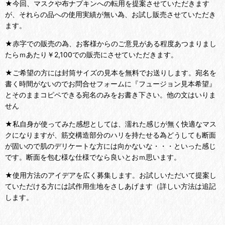
★今回、マスクや布ナプキンへの転用を提案させていただきます
が、それらの品への使用実績が無い為、お試し販売させていただき
ます。
★赤字での販売の為、お客様からのご意見がある程度あつまりまし
たらｍあたり￥2,100での販売にさせていただきます。
★ご希望の方には封筒サイズの見本を無料でお送りします。宛名を
書く時間がないのでお問合せフォームに『フュージョン見本希望』
とそのままコピペできる宛名のみをお書き下さい。他の文はいりま
せん
★私自身が使ってみた感想としては、濡れた感じが無く快適なマス
クになりますが、筋交構造部分のハリを持たせる為どうしても断面
が固いので肌のデリケートな方には向かないな・・・といった感じ
です。断面を包む様な仕様でなら良いとおｍ思います。
★使用方法のアイデアを広く募集します。お試しいただいて提案し
ていただける方には試作用生地をさしあげます（詳しい方法は追記
します。