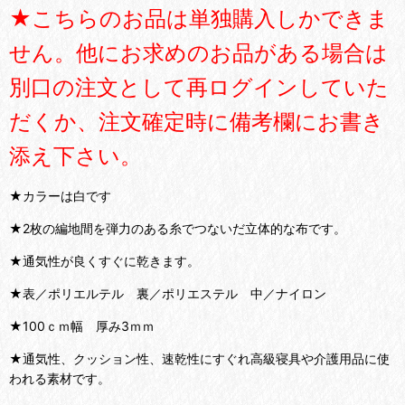
★こちらのお品は単独購入しかできま
せん。他にお求めのお品がある場合は
別口の注文として再ログインしていた
だくか、注文確定時に備考欄にお書き
添え下さい。
★カラーは白です
★2枚の編地間を弾力のある糸でつないだ立体的な布です。
★通気性が良くすぐに乾きます。
★表／ポリエルテル 裏／ポリエステル 中／ナイロン
★100ｃｍ幅 厚み3ｍｍ
★通気性、クッション性、速乾性にすぐれ高級寝具や介護用品に使
われる素材です。