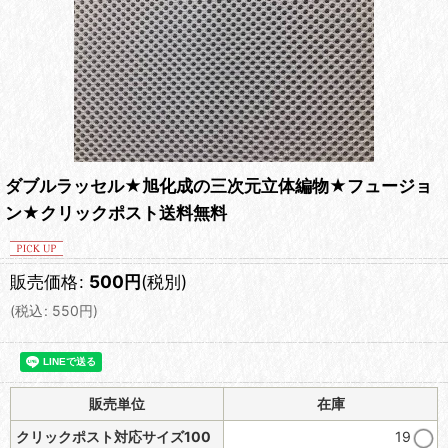
ダブルラッセル★旭化成の三次元立体編物★フュージョ
ン★クリックポスト送料無料
販売価格
:
500
円
(税別)
(
税込
:
550
円
)
販売単位
在庫
クリックポスト対応サイズ100
19