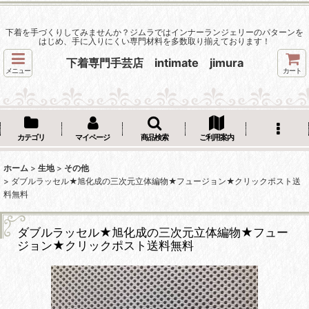
下着を手づくりしてみませんか？ジムラではインナーランジェリーのパターンを
はじめ、手に入りにくい専門材料を多数取り揃えております！
下着専門手芸店 intimate jimura
メニュー
カート
カテゴリ
マイページ
商品検索
ご利用案内
ホーム
>
生地
>
その他
>
ダブルラッセル★旭化成の三次元立体編物★フュージョン★クリックポスト送
料無料
ダブルラッセル★旭化成の三次元立体編物★フュー
ジョン★クリックポスト送料無料