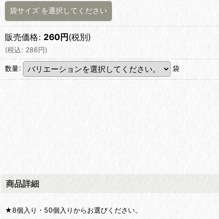
袋サイズ
を選択してください
販売価格
:
260
円
(税別)
(
税込
:
286
円
)
数量
:
袋
商品詳細
★8個入り・50個入りからお選びください。