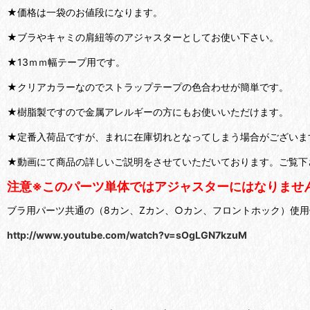
★価格は一袋のお値段になります。
★ブラやキャミの肩紐等のアジャスターとしてお使い下さい。
★13ｍｍ幅テープ用です。
★クリアカラーなのでストラップテープの色合わせが簡単です。
★樹脂製ですので金属アレルギーの方にもお使いいただけます。
★定番入荷品ですが、まれに在庫切れとなってしまう場合がございま
★動画にて商品の詳しいご説明をさせていただいております。ご覧下
注意※このパーツ単体ではアジャスターにはなりませ
ブラ用パーツ共通の（8カン、Zカン、○カン、フロントホック）使
http://www.youtube.com/watch?v=sOgLGN7kzuM