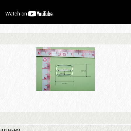
用
[
LM-H1
]