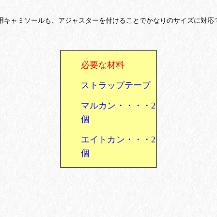
。
用キャミソールも、アジャスターを付けることで
かなりの
サイズに対応
必要な材料
ストラップテープ
マルカン・・・・2
個
エイトカン・・・2
個