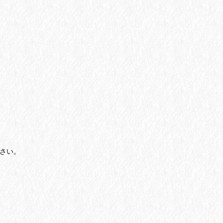
。
さい。