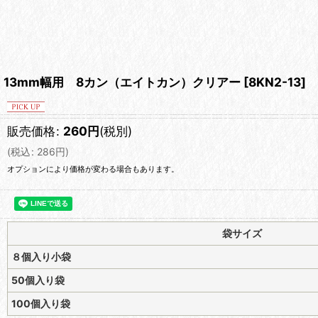
13mm幅用 8カン（エイトカン）クリアー
[
8KN2-13
]
販売価格
:
260
円
(税別)
(
税込
:
286
円
)
オプションにより価格が変わる場合もあります。
袋サイズ
８個入り小袋
50個入り袋
100個入り袋