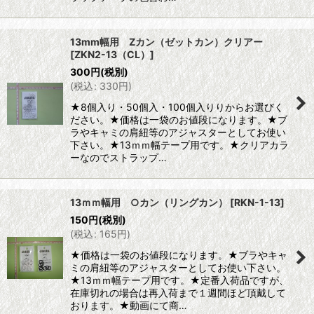
13mm幅用 Zカン（ゼットカン）クリアー
[
ZKN2-13（CL）
]
300
円
(税別)
(
税込
:
330
円
)
★8個入り・50個入・100個入りりからお選びく
ださい。★価格は一袋のお値段になります。★ブ
ラやキャミの肩紐等のアジャスターとしてお使い
下さい。★13ｍｍ幅テープ用です。★クリアカラ
ーなのでストラップ…
13ｍｍ幅用 ○カン（リングカン）
[
RKN-1-13
]
150
円
(税別)
(
税込
:
165
円
)
★価格は一袋のお値段になります。★ブラやキャ
ミの肩紐等のアジャスターとしてお使い下さい。
★13ｍｍ幅テープ用です。★定番入荷品ですが、
在庫切れの場合は再入荷まで１週間ほど頂戴して
おります。★動画にて商…