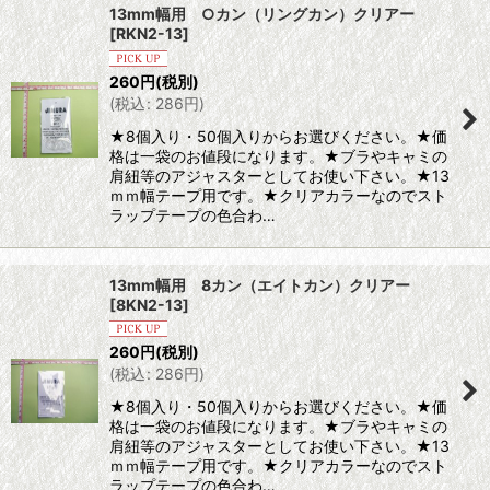
13mm幅用 ○カン（リングカン）クリアー
[
RKN2-13
]
並び順
:
260
円
(税別)
(
税込
:
286
円
)
絞り込む
★8個入り・50個入りからお選びください。★価
格は一袋のお値段になります。★ブラやキャミの
肩紐等のアジャスターとしてお使い下さい。★13
ｍｍ幅テープ用です。★クリアカラーなのでスト
ラップテープの色合わ…
13mm幅用 8カン（エイトカン）クリアー
[
8KN2-13
]
260
円
(税別)
(
税込
:
286
円
)
★8個入り・50個入りからお選びください。★価
格は一袋のお値段になります。★ブラやキャミの
肩紐等のアジャスターとしてお使い下さい。★13
ｍｍ幅テープ用です。★クリアカラーなのでスト
ラップテープの色合わ…