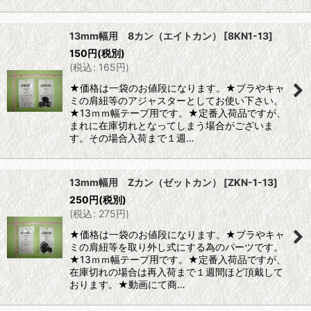
13mm幅用 8カン（エイトカン）
[
8KN1-13
]
150
円
(税別)
(
税込
:
165
円
)
★価格は一袋のお値段になります。★ブラやキャ
ミの肩紐等のアジャスターとしてお使い下さい。
★13ｍｍ幅テープ用です。★定番入荷品ですが、
まれに在庫切れとなってしまう場合がございま
す。その場合入荷まで１週…
13mm幅用 Zカン（ゼットカン）
[
ZKN-1-13
]
250
円
(税別)
(
税込
:
275
円
)
★価格は一袋のお値段になります。★ブラやキャ
ミの肩紐等を取り外し式にする為のパーツです。
★13ｍｍ幅テープ用です。★定番入荷品ですが、
在庫切れの場合は再入荷まで１週間ほど頂戴して
おります。★動画にて商…