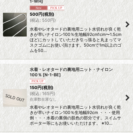
1-WH
]
並び順
:
500
円
(税別)
(
税込
:
550
円
)
絞り込む
水着やレオタードの裏地用ニット水切れが良く乾
きが早いナイロン100％生地幅92cm1cm〜1.5cm
ほどにカットしていただき引っ張ると丸まってマ
スクゴムにお使い頂けます。50cmで1m以上のゴ
ムを50…
水着・レオタードの裏地用ニット・ナイロン
100％
[
N-1-BE
]
150
円
(税別)
(
税込
:
165
円
)
在庫数在庫なし
水着やレオタードの裏地用ニット水切れが良く乾
きが早いナイロン100％生地幅92cm ・・・使用
例・・・水着の裏側の肌色の部分です。スイムサ
ポーター等にもお使いいただけます。 ※10…