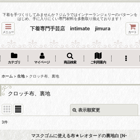
下着を手づくりしてみませんか？ジムラではインナーランジェリーのパターンを
はじめ、手に入りにくい専門材料を多数取り揃えております！
下着専門手芸店 intimate jimura
メニュー
カート
カテゴリ
マイページ
商品検索
ご利用案内
ホーム
>
生地
>
クロッチ布、裏地
クロッチ布、裏地
表示順変更
閉じる
3
件
表示数
:
マスクゴムに使える布★レオタードの裏地白
[
N-