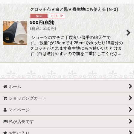
クロッチ布★白と黒★身生地にも使える
[
N-2
]
500
円
(税別)
(
税込
:
550
円
)
ショーツのマチに丁度良い薄手の綿天竺で
す。 数量1が25cmです25cmでゆったり16着分の
クロッチがとれます身生地にもお使いいただけま
す（白は透けやすいので前を二重にしてくださ…
ホーム
ショッピングカート
マイページ
私が店長です
お気に入り