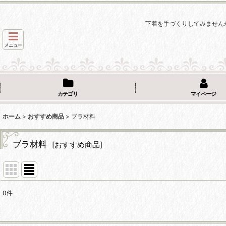
下着を手づくりしてみません
メニュー
カテゴリ
マイページ
ホーム
>
おすすめ商品
>
ブラ材料
ブラ材料
[
おすすめ商品
]
0
件
サブカテゴリ
: