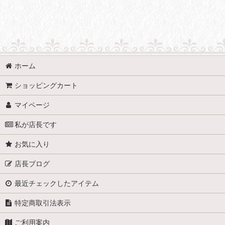
表示数
:
並び順
:
ブラ材料 (全商品)
カップ、パッド
ホーム
ワイヤー、ボーン
ショッピングカート
フック、ホック
マイページ
私が店長です
その他
お気に入り
店長ブログ
最近チェックしたアイテム
特定商取引法表示
ご利用案内