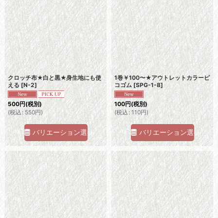
並び順
:
絞り込む
クロッチ布★白と黒★身生地にも使
1巻￥100〜★アウトレットカラーピ
える
[
N-2
]
コゴム
[
SPG-1-8
]
500
円
(税別)
100
円
(税別)
(
税込
:
550
円
)
(
税込
:
110
円
)
バリエーション選択
バリエーション選択