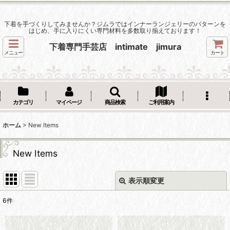
下着を手づくりしてみませんか？ジムラではインナーランジェリーのパターンを
はじめ、手に入りにくい専門材料を多数取り揃えております！
下着専門手芸店 intimate jimura
メニュー
カート
カテゴリ
マイページ
商品検索
ご利用案内
ホーム
>
New Items
New Items
表示順変更
閉じる
6
件
表示数
: