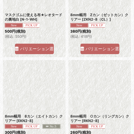
マスクゴムに使える布★レオタード
8mm幅用 Zカン（ゼットカン）ク
の裏地白
[
N-1-WH
]
リアー
[
ZKN2-8（CL）
]
500
円
(税別)
380
円
(税別)
(
税込
:
550
円
)
(
税込
:
418
円
)
バリエーション選択
バリエーション選択
8mm幅用 8カン（エイトカン）ク
8mm幅用 ○カン（リングカン）ク
リアー
[
EKN2-8
]
リアー
[
RKN2-8
]
300
円
(税別)
260
円
(税別)