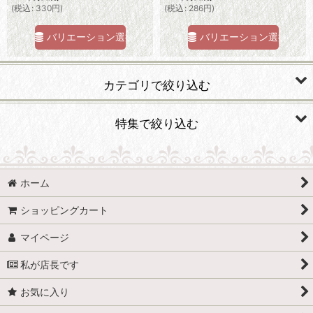
(
税込
:
330
円
)
(
税込
:
286
円
)
バリエーション選択
バリエーション選択
カテゴリで絞り込む
パターン＆レシピ
特集で絞り込む
ピコゴム
アウトレット
カン、アジャスター
ホーム
ショッピングカート
ゴム類
マイページ
ストラップテープ
私が店長です
ガーターボストン
お気に入り
レース