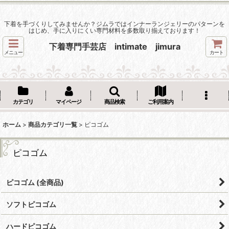
下着を手づくりしてみませんか？ジムラではインナーランジェリーのパターンを
はじめ、手に入りにくい専門材料を多数取り揃えております！
下着専門手芸店 intimate jimura
メニュー
カート
カテゴリ
マイページ
商品検索
ご利用案内
ホーム
>
商品カテゴリ一覧
>
ピコゴム
ピコゴム
ピコゴム (全商品)
ソフトピコゴム
ハードピコゴム