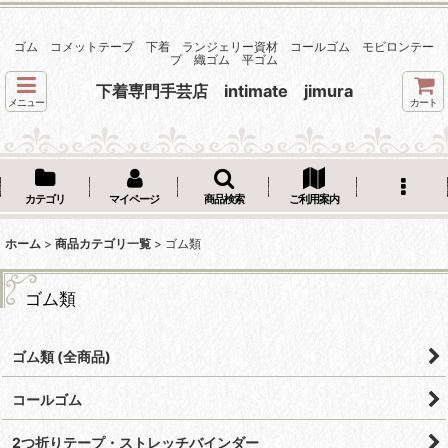
ゴム コメットテープ 下着 ランジェリー資材 コールゴム モビロンテー
プ 織ゴム 平ゴム
下着専門手芸店 intimate jimura
メニュー
カート
カテゴリ
マイページ
商品検索
ご利用案内
ホーム
>
商品カテゴリ一覧
>
ゴム類
ゴム類
ゴム類 (全商品)
コールゴム
2つ折りテープ・ストレッチバインダー