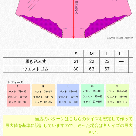
S
M
L
LL
履き込み丈
21
22
23
―
ウエストゴム
30
63
67
―
当店のパターンはこちらのサイズを想定して作って
最大値を基準に設計していますので、迷った場合は各サイズの最大
さい。