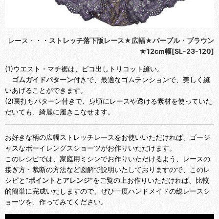
レース・・・
ストレッチ落下版レース★広幅★パープル・ブラウン
★12cm幅[SL-23-120]
(1)ウエスト・マチ裾は、ピコ出しトリコット縫い。
ゴムガイドパターン
付きで、最適なゴムテンションで、美しく縫
いあげることができます。
(2)裏打ちパターン付きで、身頃にレースや透ける素材を使っていた
だいても、綺麗に履きこなせます。
お好きな柄の広幅ストレッチレースをお使いいただければ、ゴージ
ャスなボーイレングスショーツがお作りいただけます。
このレシピでは、家庭用ミシンでお作りいただけるよう、レースの
接ぎ方・裁断の方法など図解で説明いたしておりますので、このレ
シピと
”ポイントとアレンジ”
をご覧の上お作りいただければ、比較
的簡単に完成いたしますので、ぜひ一度ハンドメイドの総レースシ
ョーツを、作ってみてください。