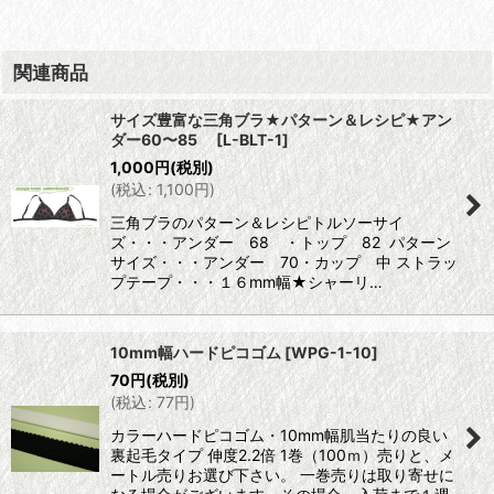
関連商品
サイズ豊富な三角ブラ★パターン＆レシピ★アン
ダー60〜85
[
L-BLT-1
]
1,000
円
(税別)
(
税込
:
1,100
円
)
三角ブラのパターン＆レシピトルソーサイ
ズ・・・アンダー 68 ・トップ 82 パターン
サイズ・・・アンダー 70・カップ 中 ストラッ
プテープ・・・１６mm幅★シャーリ…
10mm幅ハードピコゴム
[
WPG-1-10
]
70
円
(税別)
(
税込
:
77
円
)
カラーハードピコゴム・10mm幅肌当たりの良い
裏起毛タイプ 伸度2.2倍 1巻（100ｍ）売りと、メ
ートル売りお選び下さい。 一巻売りは取り寄せに