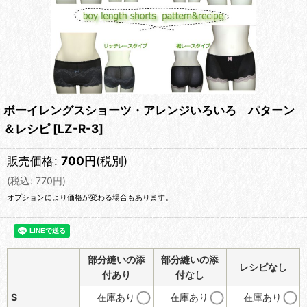
ボーイレングスショーツ・アレンジいろいろ パターン
＆レシピ
[
LZ-R-3
]
販売価格
:
700
円
(税別)
(
税込
:
770
円
)
オプションにより価格が変わる場合もあります。
部分縫いの添
部分縫いの添
レシピなし
付あり
付なし
S
在庫あり
在庫あり
在庫あり