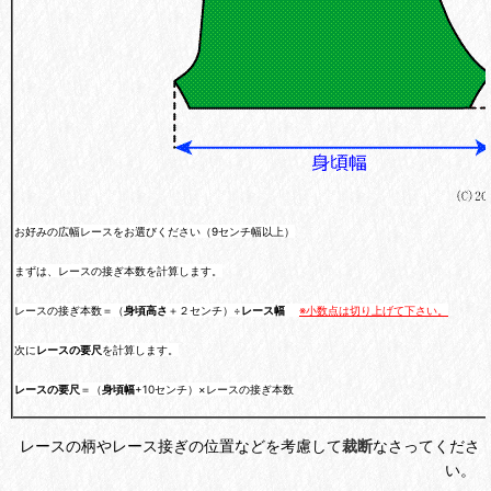
お好みの広幅レースをお選びください（9センチ幅以上）
まずは、レースの接ぎ本数を計算します。
レースの接ぎ本数＝（
身頃高さ
＋２センチ）÷
レース幅
※小数点は切り上げて下さい。
次に
レースの要尺
を計算します。
レースの要尺
＝（
身頃幅
+10センチ）×レースの接ぎ本数
レースの柄やレース接ぎの位置などを考慮して
裁断
なさってくださ
い。