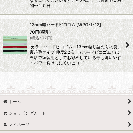
なる場合がございます。その場合、入荷まで１週
間〜１０日…
13mm幅ハードピコゴム
[
WPG-1-13
]
70
円
(税別)
(
税込
:
77
円
)
カラーハードピコゴム・13mm幅肌当たりの良い
裏起毛タイプ 伸度2.2倍 （ハードピコゴムとは
当店で練習用としてお勧めしている最も縫いやす
くパワー負けしにくいピコゴ…
ホーム
ショッピングカート
マイページ