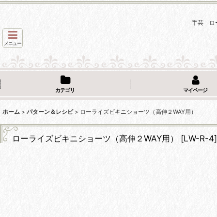
手芸 ロ
メニュー
カテゴリ
マイページ
ホーム
>
パターン＆レシピ
>
ローライズビキニショーツ（高伸２WAY用）
ローライズビキニショーツ（高伸２WAY用）
[
LW-R-4
]