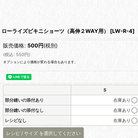
ローライズビキニショーツ（高伸２WAY用）
[
LW-R-4
]
販売価格
:
500
円
(税別)
(
税込
:
550
円
)
オプションにより価格が変わる場合もあります。
S
部分縫いの添付あり
在庫あり
部分縫いの添付なし
在庫あり
レシピなし
在庫あり
レシピ
/
サイズ
を選択してください