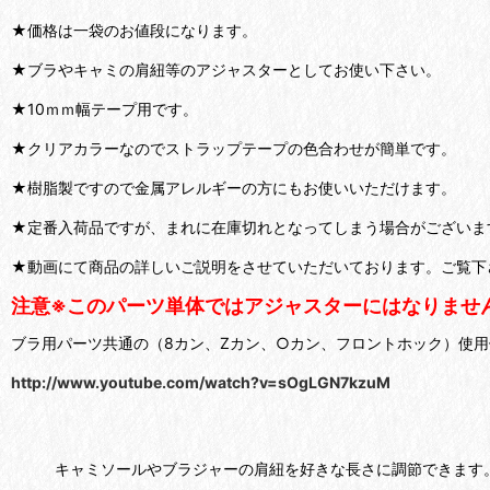
★価格は一袋のお値段になります。
★ブラやキャミの肩紐等のアジャスターとしてお使い下さい。
★10ｍｍ幅テープ用です。
★クリアカラーなのでストラップテープの色合わせが簡単です。
★樹脂製ですので金属アレルギーの方にもお使いいただけます。
★定番入荷品ですが、まれに在庫切れとなってしまう場合がございま
★動画にて商品の詳しいご説明をさせていただいております。ご覧下
注意※このパーツ単体ではアジャスターにはなりませ
ブラ用パーツ共通の（8カン、Zカン、○カン、フロントホック）使
http://www.youtube.com/watch?v=sOgLGN7kzuM
キャミソールやブラジャーの肩紐を好きな長さに調節できます