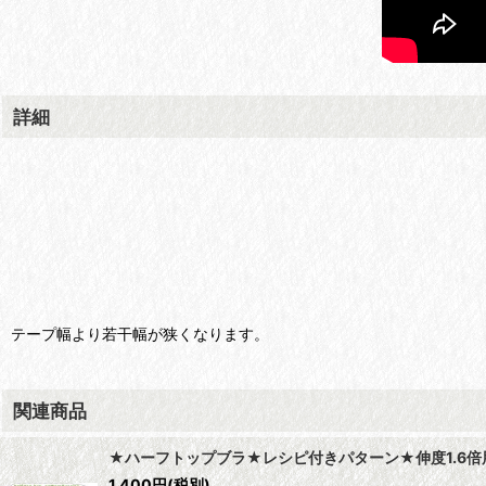
詳細
テープ幅より若干幅が狭くなります。
関連商品
★ハーフトップブラ★レシピ付きパターン★伸度1.6倍
1,400
円
(税別)