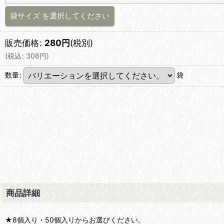
袋サイズ
を選択してください
販売価格
:
280
円
(税別)
(
税込
:
308
円
)
数量
:
袋
商品詳細
★8個入り・50個入りからお選びください。