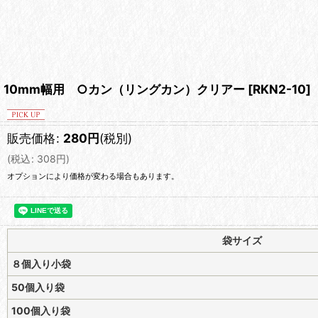
10mm幅用 ○カン（リングカン）クリアー
[
RKN2-10
]
販売価格
:
280
円
(税別)
(
税込
:
308
円
)
オプションにより価格が変わる場合もあります。
袋サイズ
８個入り小袋
50個入り袋
100個入り袋