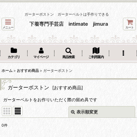
ガーターボストン ガーターベルトは手作りできる
下着専門手芸店 intimate jimura
メニュー
カート
カテゴリ
マイページ
商品検索
ご利用案内
ホーム
>
おすすめ商品
>
ガーターボストン
ガーターボストン
[
おすすめ商品
]
ガーターベルトをお作りいただく際の留め具です
表示順変更
閉じる
0
件
表示数
: