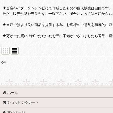
★当店のパターン＆レシピにて作成したものの個人販売は自由です。
ただ、販売形態や売り先をご一報下さい。場合によっては当店からも
★当店ではより良い商品を提供する為、お客様のご意見を積極的に取
★万が一お買い上げいただいたお品に不備がございましたら返品、返
0
件
表示数
:
並び順
:
ホーム
ショッピングカート
マイページ