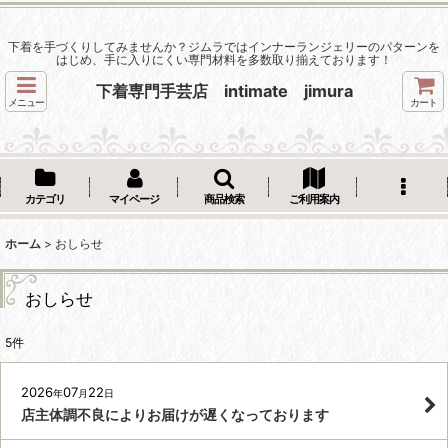
下着を手づくりしてみませんか？ジムラではインナーランジェリーのパターンを
はじめ、手に入りにくい専門材料を多数取り揃えております！
下着専門手芸店 intimate jimura
メニュー
カート
カテゴリ
マイページ
商品検索
ご利用案内
ホーム
>
おしらせ
おしらせ
5
件
2026
07
22
年
月
日
店主体調不良によりお届けが遅くなっております