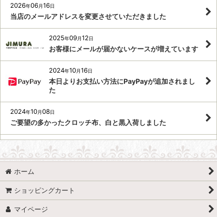
2026
06
16
年
月
日
当店のメールアドレスを変更させていただきました
2025
09
12
年
月
日
お客様にメールが届かないケースが増えています
2024
10
16
年
月
日
本日よりお支払い方法にPayPayが追加されまし
た
2024
10
08
年
月
日
ご要望の多かったクロッチ布、白と黒入荷しました
ホーム
ショッピングカート
マイページ